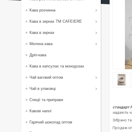
Кава розчинна
Кава в зернах TM CAFEIERE
Кава в зернах
Мелена кава
Дріп-кава
Кава в капсулах та монодозах
Чай ваговий оптом
Чай в упаковці
Спеції та приправи
стандарт 
Кавові напої
надають ча
Зібрано та
Гарячий шоколад оптом
Продаж оп