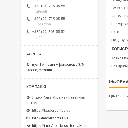
+380 (93) 735-05-55
Смакові і
Lifecell
Форма ви
+380 (99) 735-05-55
Розмір ч
Vodafone
+380 (99) 363-55-52
Вага
Viber
Подарунк
КОРИСТ
Упаковка
вул. Геннадія Афанасьєва 3/5,
Роздрібн
Одеса, Україна
ІНФОРМА
Ціна:
273 ₴
Лідер Кава Україна - кава і чай
оптом
https://leadercoffee.ua
info@leadercoffee.ua
https://t.me/Leadercoffee_Ukraine