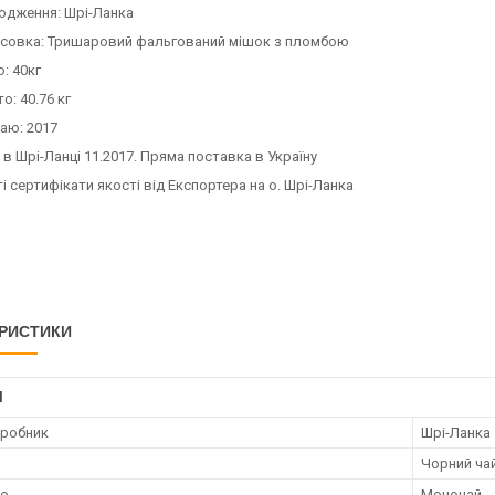
ходження: Шрі-Ланка
совка: Тришаровий фальгований мішок з пломбою
: 40кг
о: 40.76 кг
чаю: 2017
в Шрі-Ланці 11.2017. Пряма поставка в Україну
і сертифікати якості від Експортера на о. Шрі-Ланка
РИСТИКИ
І
иробник
Шрі-Ланка
Чорний ча
аю
Моночай