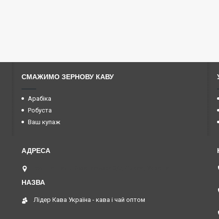
СМАЖИМО ЗЕРНОВУ КАВУ
Арабіка
Робуста
Ваш купаж
вул. Геннадія Афанасьєва 3/5, Одеса, Україна
Лідер Кава Україна - кава і чай оптом