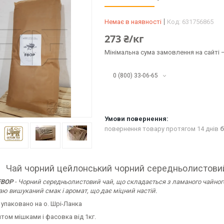
Немає в наявності
Код:
631756865
273 ₴/кг
Мінімальна сума замовлення на сайті —
0 (800) 33-06-65
повернення товару протягом 14 днів
б
Чай чорний цейлонський чорний середньолистовий
FBOP
- Чорний середньолистовий чай, що складається з ламаного чайного 
ю вишуканий смак і аромат, що дає міцний настій.
 упаковано на о. Шрі-Ланка
том мішками і фасовка від 1кг.