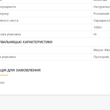
нгредієнти
Натуральн
пуску
Розсипний
айного листа
Середньол
1000 г
ова упаковка
Ні
УВАЛЬНИЦЬКІ ХАРАКТЕРИСТИКИ
Мішок 40к
а упаковка
Прозорий 
ЦІЯ ДЛЯ ЗАМОВЛЕННЯ
/кг