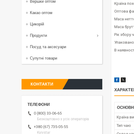
Вершки оптом
Країна по
Оптова фа
Какао оптом
Маса нетто
Цикорій
Маса брутт
Рік збору 
Продукти
Упаковано 
Посуд та аксесуари
В наявност
Супутні товари
КОНТАКТИ
ХАРАКТЕ
ОСНОВН
0 (800) 33-06-65
Країна в
Безкоштовно з усіх операторів
Тип чаю
+380 (67) 735-05-55
Kyivstar
Склад ч