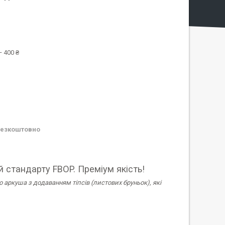
 400 ₴
езкоштовно
 стандарту FBOP. Преміум якість!
аркуша з додаванням тіпсів (листових бруньок), які