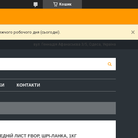
Кошик
ижчого робочого дня (сьогодні).
вул. Геннадія Афанасьєва 3/5, Одеса, Україна
КИ
КОНТАКТИ
ДНІЙ ЛИСТ FBOP, ШРІ-ЛАНКА, 1КГ