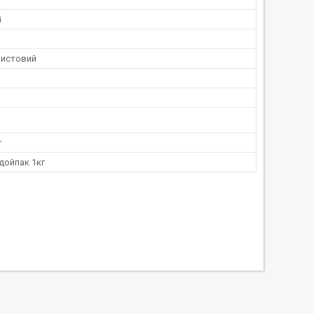
і
истовий
г
дойпак 1кг