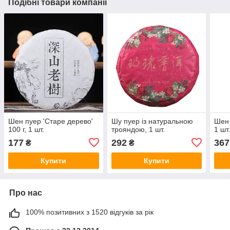
Подібні товари компанії
Шен пуер 'Старе дерево'
Шу пуер із натуральною
Шен 
100 г, 1 шт.
трояндою, 1 шт.
1 шт
177
292
367
₴
₴
Купити
Купити
Про нас
100% позитивних з 1520 відгуків за рік