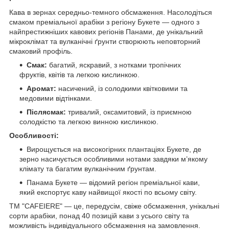
Кава в зернах середньо-темного обсмаження. Насолодіться
смаком преміальної арабіки з регіону Букете — одного з
найпрестижніших кавових регіонів Панами, де унікальний
мікроклімат та вулканічні ґрунти створюють неповторний
смаковий профіль.
Смак:
багатий, яскравий, з нотками тропічних
фруктів, квітів та легкою кислинкою.
Аромат:
насичений, із солодкими квітковими та
медовими відтінками.
Післясмак:
тривалий, оксамитовий, із приємною
солодкістю та легкою винною кислинкою.
Особливості:
Вирощується на високогірних плантаціях Букете, де
зерно насичується особливими нотами завдяки м’якому
клімату та багатим вулканічним ґрунтам.
Панама Букете — відомий регіон преміальної кави,
який експортує каву найвищої якості по всьому світу.
ТМ "CAFEIERE" — це, передусім, свіже обсмаження, унікальні
сорти арабіки, понад 40 позицій кави з усього світу та
можливість індивідуального обсмаження на замовлення.