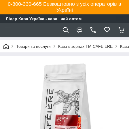
0-800-330-665 Безкоштовно з усіх операторів в
Україні
Лідер Кава Україна - кава і чай оптом
Товари та послуги
Кава в зернах TM CAFEIERE
Кава