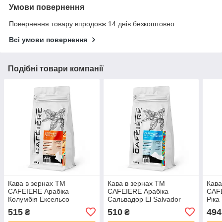
Умови повернення
Повернення товару впродовж 14 днів безкоштовно
Всі умови повернення
Подібні товари компанії
Кава в зернах ТМ
Кава в зернах ТМ
Кава
CAFEIERE Арабіка
CAFEIERE Арабіка
CAFE
Колумбія Ексельсо
Сальвадор El Salvador
Ріка
Excelso EP, 500г
SHG EP, 500г
SHB 
515
510
494
₴
₴