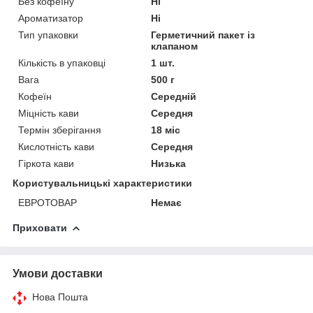
Без кофеїну
Ні
Ароматизатор
Ні
Тип упаковки
Герметичний пакет із
клапаном
Кількість в упаковці
1 шт.
Вага
500 г
Кофеїн
Середній
Міцність кави
Середня
Термін зберігання
18 міс
Кислотність кави
Середня
Гіркота кави
Низька
Користувальницькі характеристики
ЕВРОТОВАР
Немає
Приховати
Умови доставки
Нова Пошта