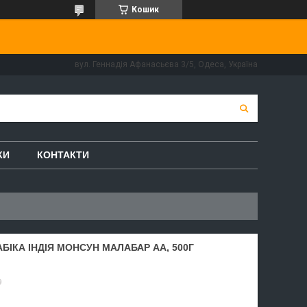
Кошик
вул. Геннадія Афанасьєва 3/5, Одеса, Україна
КИ
КОНТАКТИ
АБІКА ІНДІЯ МОНСУН МАЛАБАР AA, 500Г
9