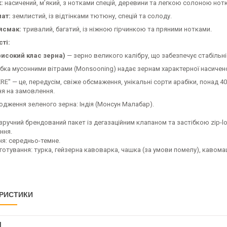
:
насичений, м’який, з нотками спецій, деревини та легкою солоною нот
ат:
землистий, із відтінками тютюну, спецій та солоду.
ясмак:
тривалий, багатий, із ніжною гірчинкою та пряними нотками.
ті:
високий клас зерна)
— зерно великого калібру, що забезпечує стабільн
бка мусонними вітрами (Monsooning) надає зернам характерної насичено
RE" — це, передусім, свіже обсмаження, унікальні сорти арабіки, понад 4
я на замовлення.
одження зеленого зерна: Індія (Монсун Малабар).
зручний брендований пакет із дегазаційним клапаном та застібкою zip-l
ння.
я: середньо-темне.
готування: турка, гейзерна кавоварка, чашка (за умови помелу), кавома
РИСТИКИ
І