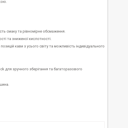
кою.
ість смаку та рівномірне обсмаження.
сті та зниженої кислотності.
0 позицій кави з усього світу та можливість індивідуального
ock для зручного зберігання та багаторазового
шина.