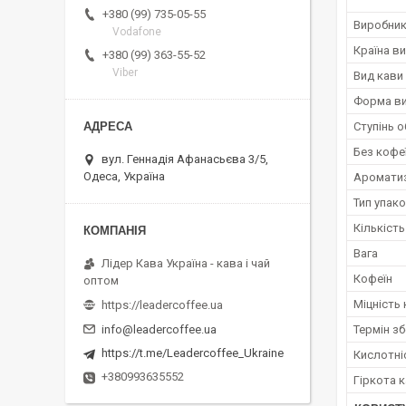
+380 (99) 735-05-55
Виробни
Vodafone
Країна в
+380 (99) 363-55-52
Viber
Вид кави
Форма ви
Ступінь 
Без кофе
вул. Геннадія Афанасьєва 3/5,
Одеса, Україна
Аромати
Тип упак
Кількість
Вага
Лідер Кава Україна - кава і чай
Кофеїн
оптом
Міцність
https://leadercoffee.ua
Термін зб
info@leadercoffee.ua
https://t.me/Leadercoffee_Ukraine
Кислотні
+380993635552
Гіркота 