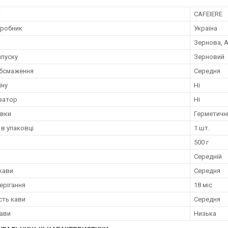
к
CAFEIERE
иробник
Україна
Зернова, А
пуску
Зерновий
обсмаження
Середня
їну
Ні
затор
Ні
овки
Герметични
 в упаковці
1 шт.
500 г
Середній
 кави
Середня
ерігання
18 міс
сть кави
Середня
кави
Низька