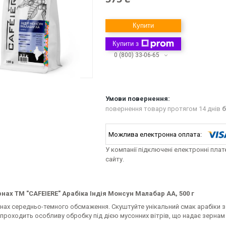
Купити
Купити з
0 (800) 33-06-65
повернення товару протягом 14 днів
б
У компанії підключені електронні пла
сайту.
рнах ТМ "CAFEIERE" Арабіка Індія Монсун Малабар AA, 500 г
нах середньо-темного обсмаження. Скуштуйте унікальний смак арабіки з 
 проходить особливу обробку під дією мусонних вітрів, що надає зерна