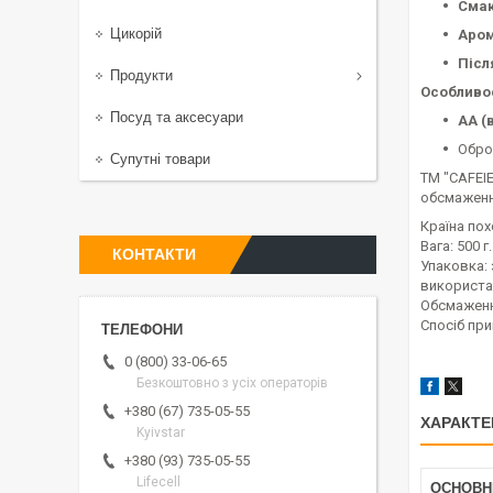
Смак
Цикорій
Аром
Післ
Продукти
Особливос
Посуд та аксесуари
AA (
Обро
Супутні товари
ТМ "CAFEIE
обсмаженн
Країна пох
Вага: 500 г.
КОНТАКТИ
Упаковка: 
використа
Обсмаженн
Спосіб при
0 (800) 33-06-65
Безкоштовно з усіх операторів
+380 (67) 735-05-55
ХАРАКТЕ
Kyivstar
+380 (93) 735-05-55
Lifecell
ОСНОВН