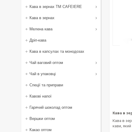
Кава в зернах TM CAFEIERE
Кава в зернах
Мелена кава
Дріп-кава
Кава в капсулах та монодозах
Чай ваговий оптом
Чай в упаковці
Спеції та приправи
Кавові напої
Гарячий шоколад оптом
Кава в зе
Вершки оптом
Кава в зер
кави, який
Какао оптом