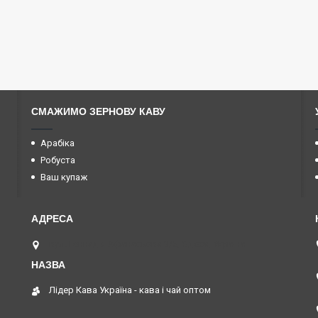
СМАЖИМО ЗЕРНОВУ КАВУ
Арабіка
Робуста
Ваш купаж
вул. Геннадія Афанасьєва 3/5, Одеса, Україна
Лідер Кава Україна - кава і чай оптом