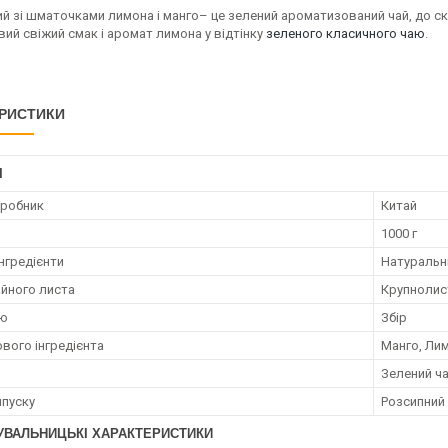
ий зі шматочками лимона і манго– це зелений ароматизований чай, до с
ий свіжий смак і аромат лимона у відтінку
зеленого класичного чаю
.
РИСТИКИ
І
иробник
Китай
1000 г
нгредієнти
Натуральн
айного листа
Крупнолис
аю
Збір
ового інгредієнта
Манго, Ли
Зелений ч
пуску
Розсипний
УВАЛЬНИЦЬКІ ХАРАКТЕРИСТИКИ