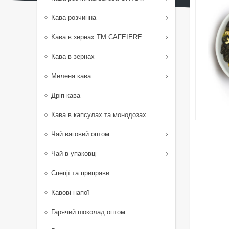
Кава розчинна
Кава в зернах TM CAFEIERE
Кава в зернах
Мелена кава
Дріп-кава
Кава в капсулах та монодозах
Чай ваговий оптом
Чай в упаковці
Спеції та приправи
Кавові напої
Гарячий шоколад оптом