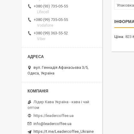
Упаковка
+380 (93) 735-05-55
Lifecell
+380 (99) 735-05-55
ІНФОРМА
Vodafone
+380 (99) 363-55-52
Ціна:
823 ₴
Viber
вул. Геннадія Афанасьєва 3/5,
Одеса, Україна
Лідер Кава Україна - кава і чай
оптом
https://leadercoffee.ua
info@leadercoffee.ua
https://t.me/Leadercoffee_Ukraine