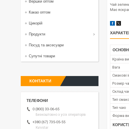
Вершки оптом
Чай зелен
Має яскрав
Какао оптом
Цикорій
ХАРАКТЕ
Продукти
Посуд та аксесуари
ОСНОВН
Супутні товари
Країна в
Вага
Смакові і
КОНТАКТИ
Розмір ч
Склад ч
Тип смак
Тип чаю
0 (800) 33-06-65
Безкоштовно з усіх операторів
Форма ви
+380 (67) 735-05-55
КОРИСТ
Kyivstar