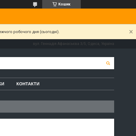
Кошик
ижчого робочого дня (сьогодні).
вул. Геннадія Афанасьєва 3/5, Одеса, Україна
КИ
КОНТАКТИ