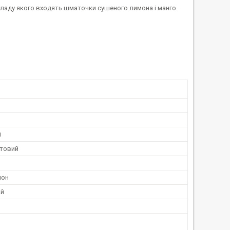
кладу якого входять шматочки сушеного лимона і манго.
і
товий
мон
ай